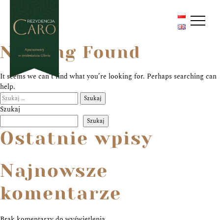
Nothing Found
It seems we can’t find what you’re looking for. Perhaps searching can
help.
Szukaj:
Szukaj
Szukaj
Ostatnie wpisy
Najnowsze
komentarze
Brak komentarzy do wyświetlenia.